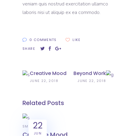
veniam quis nostrud exercitation ullamco
laboris nisi ut aliquip ex ea commodo.
0 COMMENTS
LIKE
SHARE
Creative Mood
Beyond Work
JUNE 22, 2018
JUNE 22, 2018
Related Posts
22
SMART
Creative Mood
JUN