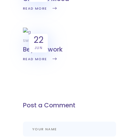
READ MORE
22
SMART
Beyond work
JUN
READ MORE
Post a Comment