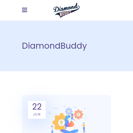
DiamondBuddy
22
JUN