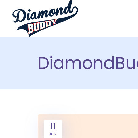
DiamondBu
11
JUN