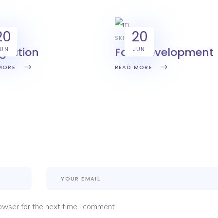
20
20
IVE
SKILL
egration
Fast development
JUN
JUN
MORE
READ MORE
owser for the next time I comment.