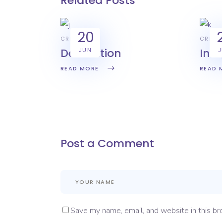
Related Posts
20
CREATIVE
CREAT
Decoration
Int
JUN
READ MORE
READ 
Post a Comment
Save my name, email, and website in this br