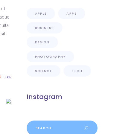
 ut
APPLE
APPS
eaque
nulla
BUSINESS
sit
DESIGN
PHOTOGRAPHY
SCIENCE
TECH
LIKE
Instagram
Search
for: