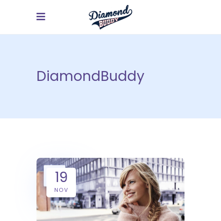
DiamondBuddy
19
NOV