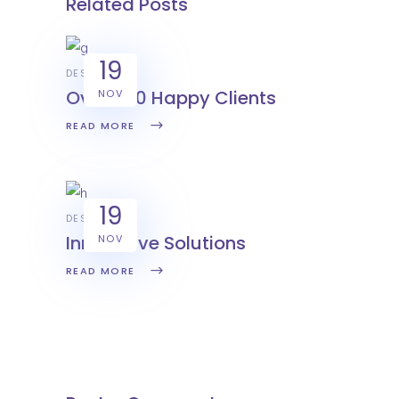
Related Posts
19
DESIGN
Over 500 Happy Clients
NOV
READ MORE
19
DESIGN
Innovative Solutions
NOV
READ MORE